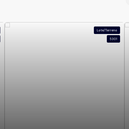
Lote/Terreno
5301