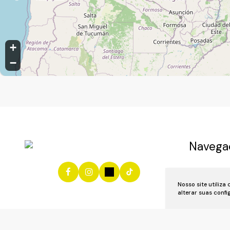
+
−
Navega
Início
Vend
Nosso site utiliza
Anuncie se
alterar suas conf
Área do Cl