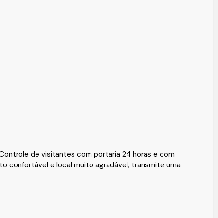
ontrole de visitantes com portaria 24 horas e com
o confortável e local muito agradável, transmite uma
undiaí e da Serra do Japi. Próximo a tipos de comercios,