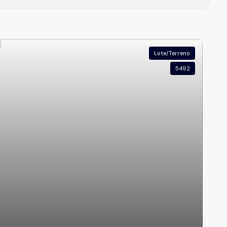
Lote/Terreno
5492