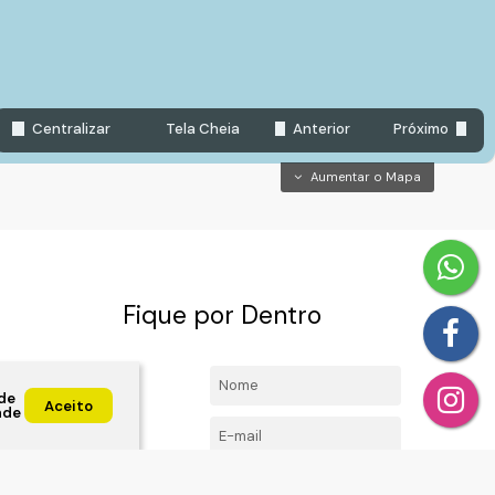
Centralizar
Tela Cheia
Anterior
Próximo
Aumentar o Mapa
Fique por Dentro
4492-
Nome:
de
l.com
Aceito
ade
E-mail:
Telefone/Celular:
ta, Jundiai ,