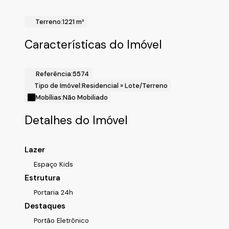
Cidade: Jundiaí-SP.
Realize o Seu Cadastro e Solicite Mais Informações e Horá
Terreno:
1221 m²
Fale com a Fiveh Soluções Imobiliárias !!!
(11) 4492-7939 / (11) 9 3055-8033 (WhatsApp)
Características do Imóvel
Referência:
5574
Tipo de Imóvel:
Residencial
»
Lote/Terreno
Mobílias:
Não Mobiliado
Detalhes do Imóvel
Lazer
Espaço Kids
Estrutura
Portaria 24h
Destaques
Portão Eletrônico