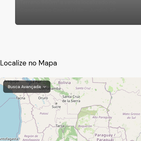
Terreno 960m² a venda localizado no
Condomínio Capital Ville - Jundiaí, SP
Localize no Mapa
Busca Avançada
Loteamento Capital Ville, Jundiaí, São Paulo, Brasil