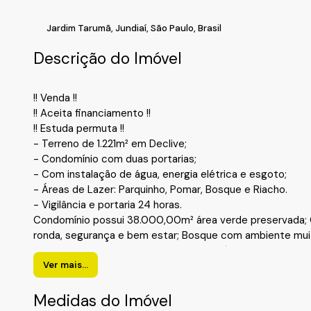
Jardim Tarumã
,
Jundiaí
,
São Paulo
,
Brasil
Descrição do Imóvel
!! Venda !!
!! Aceita financiamento !!
!! Estuda permuta !!
- Terreno de 1.221m² em Declive;
- Condomínio com duas portarias;
- Com instalação de água, energia elétrica e esgoto;
- Áreas de Lazer: Parquinho, Pomar, Bosque e Riacho.
- Vigilância e portaria 24 horas.
Condomínio possui 38.000,00m² área verde preservada; C
ronda, segurança e bem estar; Bosque com ambiente muit
sensação maravilhosa de paz; Vista incrível da cidade de J
mercados, escolas, etc.
Ver mais...
!! Localização !!
Bairro: Jardim Tarumã/ Caxambú;
Medidas do Imóvel