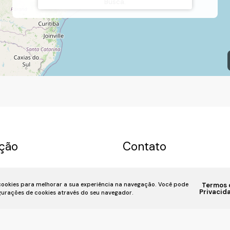
Busca.
ção
Contato
a
Permuta
Sobre nós
(11) 93055-8033
(11) 
 cookies para melhorar a sua experiência na navegação.
Você pode
Termos 
u Imóvel
Financiamento
7939
fivehouse.imoveis@gmai
Privacid
igurações de cookies através do seu navegador.
iente
📍 Rua Bela Vista, 818, Bela Vis