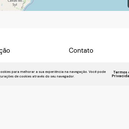
ção
Contato
a
Permuta
Sobre nós
(11) 93055-8033
(11) 
 cookies para melhorar a sua experiência na navegação.
Você pode
Termos 
u Imóvel
Financiamento
7939
fivehouse.imoveis@gmai
Privacid
igurações de cookies através do seu navegador.
iente
📍 Rua Bela Vista, 818, Bela Vis
SP,