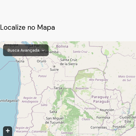
Localize no Mapa
Busca Avançada
Medeiros, Jundiaí, São Paulo, Brasil
+