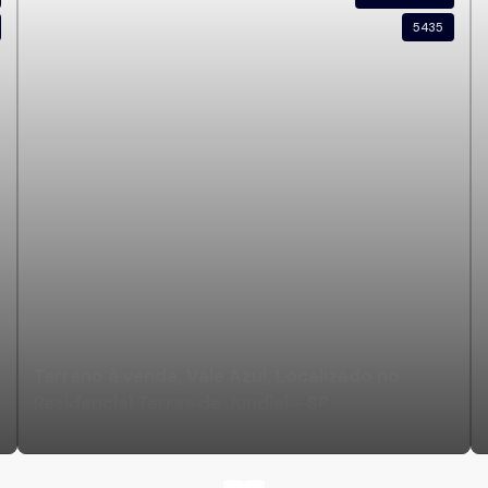
5435
Terreno à venda, Vale Azul, Localizado no
Residencial Terras de Jundiai - SP