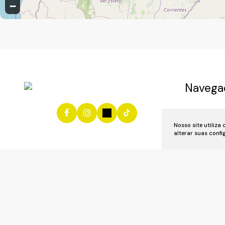
−
Navega
Início
Vend
Nosso site utiliza
Anuncie se
alterar suas conf
Área do Cl