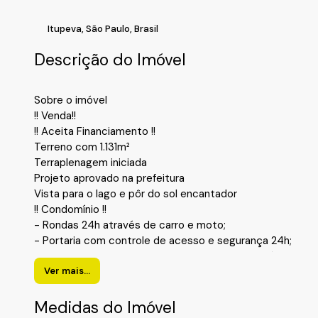
Itupeva
,
São Paulo
,
Brasil
Descrição do Imóvel
Sobre o imóvel
!! Venda!!
!! Aceita Financiamento !!
Terreno com 1.131m²
Terraplenagem iniciada
Projeto aprovado na prefeitura
Vista para o lago e pôr do sol encantador
!! Condomínio !!
- Rondas 24h através de carro e moto;
- Portaria com controle de acesso e segurança 24h;
- Fechamento perimetral com muros e cerca elétrica;
- Circuito interno de monitoramento por câmeras;
Ver mais...
- Fibra ótica atendendo todo o condomínio;
- Ruas asfaltadas e áreas de passeio gramadas, energia el
Medidas do Imóvel