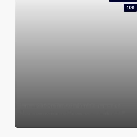
5125
Terreno 800m em condomínio Terras da
Alvorada no bairro Medeiros - Jundiai - SP