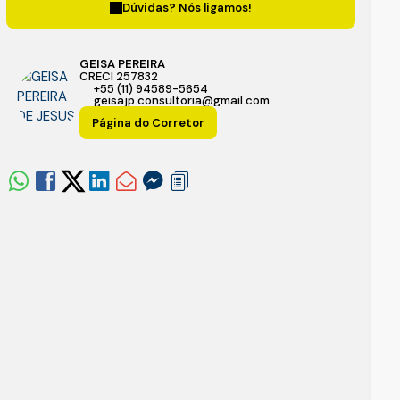
Dúvidas? Nós ligamos!
GEISA PEREIRA
CRECI
257832
+55 (11) 94589-5654
geisajp.consultoria@gmail.com
Página do Corretor