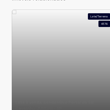
Lote/Terreno
4576
Lote à venda, condomínio Portal do Sol
Caxambu, JUNDIAI - SP