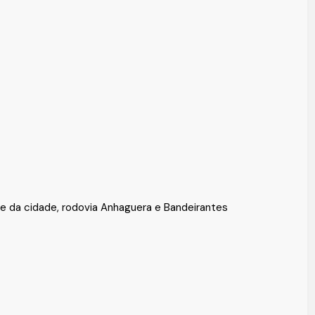
ue da cidade, rodovia Anhaguera e Bandeirantes
rios de Agenda para a Visita.