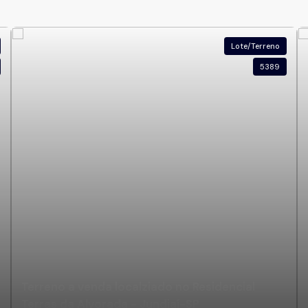
Lote/Terreno
5389
Terreno a venda localziado no Residencial
Terras da Alvorada - Jundiaí-SP