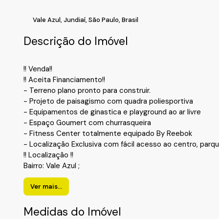
Vale Azul
,
Jundiaí
,
São Paulo
,
Brasil
Descrição do Imóvel
!! Venda!!
!! Aceita Financiamento!!
- Terreno plano pronto para construir.
- Projeto de paisagismo com quadra poliesportiva
- Equipamentos de ginastica e playground ao ar livre
- Espaço Goumert com churrasqueira
- Fitness Center totalmente equipado By Reebok
- Localização Exclusiva com fácil acesso ao centro, parq
!! Localização !!
Bairro: Vale Azul ;
Cidade: Jundiaí-SP.
Realize o Seu Cadastro e Solicite Mais Informações e Horá
Ver mais...
Fale com a Fiveh Soluções Imobiliárias !!!
(11) 4492-7939 / (11) 9 3055-8033 (WhatsApp).
Medidas do Imóvel