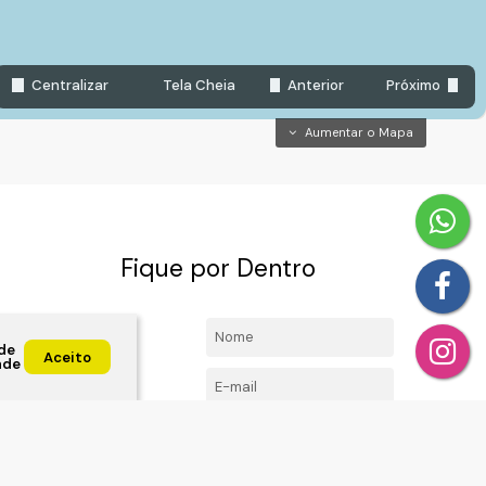
Centralizar
Tela Cheia
Anterior
Próximo
Aumentar o Mapa
Fique por Dentro
4492-
Nome:
de
l.com
Aceito
ade
E-mail:
Telefone/Celular:
ta, Jundiai ,