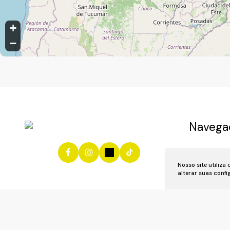
+
−
Navega
Início
Vend
Nosso site utiliza
Anuncie se
alterar suas conf
Área do Cl