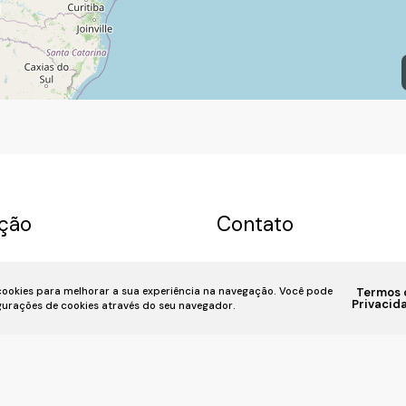
ção
Contato
a
Permuta
Sobre nós
(11) 93055-8033
(11) 
 cookies para melhorar a sua experiência na navegação.
Você pode
Termos 
u Imóvel
Financiamento
7939
fivehouse.imoveis@gmai
Privacid
igurações de cookies através do seu navegador.
iente
📍 Rua Bela Vista, 818, Bela Vis
SP,