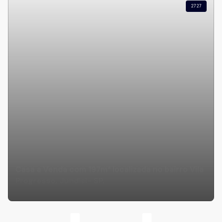
2727
Casa a Venda com 197m² localizada no bairro Vila
Progresso, Jundiaí- SP.