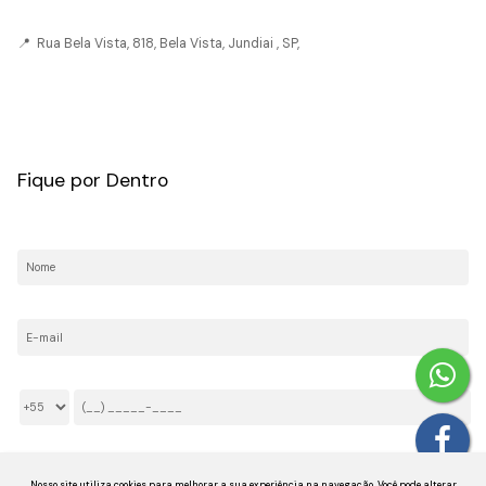
📍 Rua Bela Vista, 818, Bela Vista, Jundiai , SP,
CRECI: 036237-J
Fique por Dentro
Nome:
E-mail:
Telefone/Celular:
Li e aceito os
Termos de Privacidade
Nosso site utiliza cookies para melhorar a sua experiência na navegação.
Você pode alterar