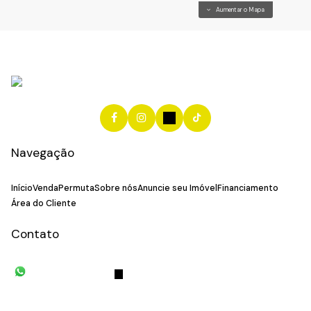
Aumentar o Mapa
Navegação
Início
Venda
Permuta
Sobre nós
Anuncie seu Imóvel
Financiamento
Área do Cliente
Contato
(11) 93055-8033
(11) 4492-
7939
fivehouse.imoveis@gmail.com