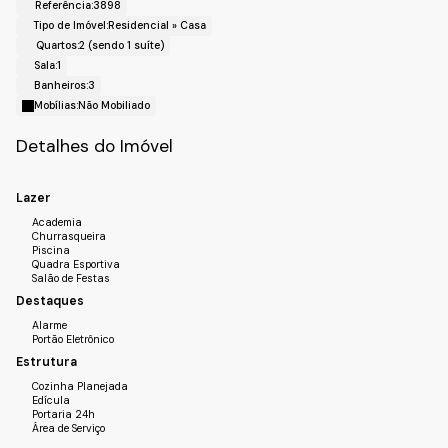
Referência:
3898
!! Condomínio !!
Tipo de Imóvel:
Residencial
»
Casa
- Piscina infantil e adulto;
Quartos:
2 (sendo 1 suíte)
- Brinquedoteca;
Sala:
1
- Salão de festas;
Banheiros:
3
- Salão de jogos;
Mobílias:
Não Mobiliado
- Quadras de areia;
- Quadras de futebol;
Detalhes do Imóvel
- Academia;
- Espaço pet;
Lazer
- Feira livre 1x na semana;
Academia
- Food Truck todas as sextas-feiras.
Churrasqueira
!! Localização !!
Piscina
Quadra Esportiva
Bairro: Jardim Shangai;
Salão de Festas
Cidade: Jundiaí, SP.
Destaques
Realize o Seu Cadastro e Solicite Mais Informações e
Alarme
Horários de Agenda para a Visita.
Portão Eletrônico
Fale com a Fiveh Soluções Imobiliárias !!!
Estrutura
(11) 4492-7939 / (11) 9 3055-8033 (WhatsApp).
Cozinha Planejada
Edícula
Portaria 24h
Área de Serviço