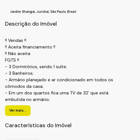
Jardim Shangai
,
Jundiaí
,
São Paulo
,
Brasil
Descrição do Imóvel
!! Vendas !!
!! Aceita financiamento !!
!! Não aceita
FGTS !!
- 3 Dormitórios, sendo 1 suíte;
- 3 Banheiros;
- Armário planejado e ar condicionado em todos os
cômodos da casa;
- Em um dos quartos fica uma TV de 32' que está
embutida no armário;
- Cozinha equipada com forno elétrico, cooktop e coifa;
Ver mais...
- Na sala de TV possui TV de 55 polegadas, giratória pra
sala de jantar;
Características do Imóvel
- Mesa com 4 cadeiras e banquetas no balcão;
- Área gourmet completa com churrasqueira ventilador e
fogão de indução;