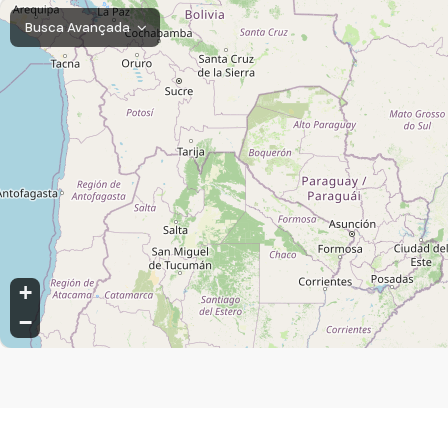
Busca Avançada
Campo Limpo Paulista, São Paulo, Brasil
+
−