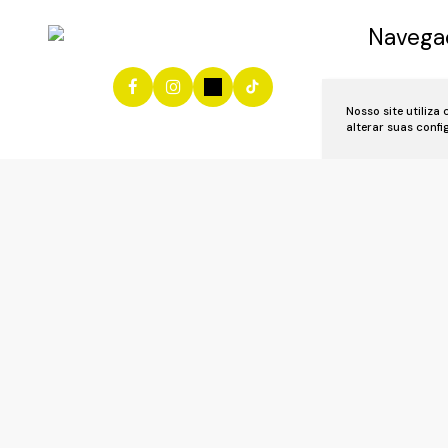
Navega
Início
Vend
Nosso site utiliza
Anuncie se
alterar suas conf
Área do Cl