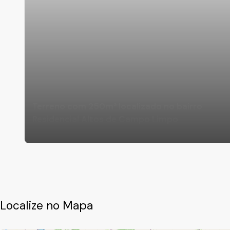
Terreno com 250m² localizado no bairro
Residencial Altos de Campo Limpo
Localize no Mapa