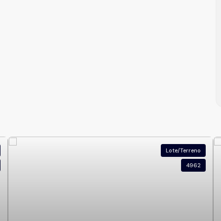
Lote/Terreno
4962