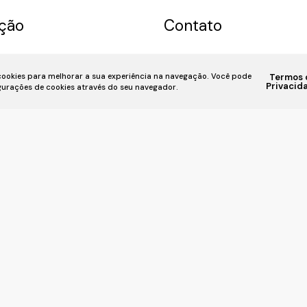
ção
Contato
a
Permuta
Sobre nós
(11) 93055-8033
(11) 
 cookies para melhorar a sua experiência na navegação.
Você pode
Termos 
u Imóvel
Financiamento
7939
fivehouse.imoveis@gmai
Privacid
igurações de cookies através do seu navegador.
iente
📍 Rua Bela Vista, 818, Bela Vis
SP,
CRECI: 036237-J