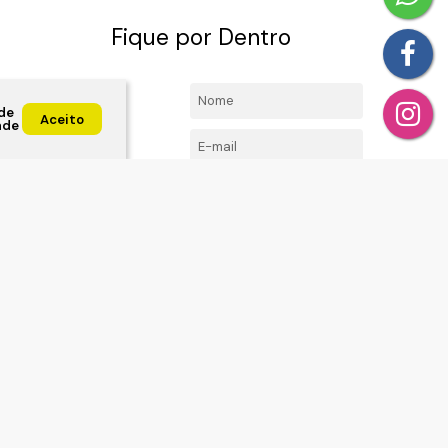
Fique por Dentro
4492-
Nome:
de
l.com
Aceito
ade
E-mail:
Telefone/Celular:
ta, Jundiai ,
Li e aceito os
Termos de
Privacidade