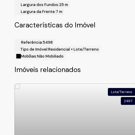
Largura dos Fundos:
25 m
Largura da Frente:
7 m
Características do Imóvel
Referência:
5498
Tipo de Imóvel:
Residencial
»
Lote/Terreno
Mobílias:
Não Mobiliado
Imóveis relacionados
Lote/Terreno
2497