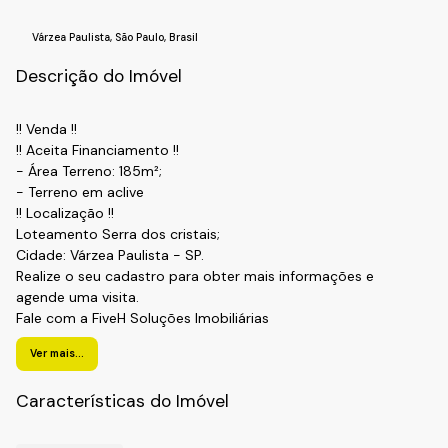
Várzea Paulista
,
São Paulo
,
Brasil
Descrição do Imóvel
!! Venda !!
!! Aceita Financiamento !!
- Área Terreno: 185m²;
- Terreno em aclive
!! Localização !!
Loteamento Serra dos cristais;
Cidade: Várzea Paulista - SP.
Realize o seu cadastro para obter mais informações e
agende uma visita.
Fale com a FiveH Soluções Imobiliárias
(11) 4492-7939 / (11) 93055-8033 (WhatsApp).
Ver mais...
Características do Imóvel