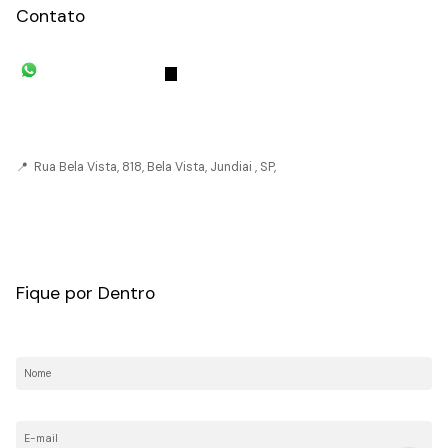
Contato
(11) 93055-8033
(11) 4492-
7939
fivehouse.imoveis@gmail.com
📍 Rua Bela Vista, 818, Bela Vista, Jundiai , SP,
CRECI: 036237-J
Fique por Dentro
Nome:
E-mail: