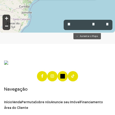
+
−
Aumentar o Mapa
Navegação
Início
Venda
Permuta
Sobre nós
Anuncie seu Imóvel
Financiamento
Área do Cliente