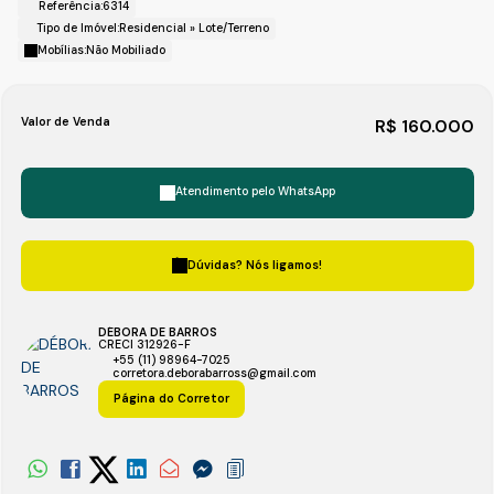
Referência:
6314
Tipo de Imóvel:
Residencial
»
Lote/Terreno
Mobílias:
Não Mobiliado
Valor de Venda
R$
160.000
Atendimento pelo
WhatsApp
Dúvidas? Nós ligamos!
DÉBORA DE BARROS
CRECI
312926-F
+55 (11) 98964-7025
corretora.deborabarross@gmail.com
Página do Corretor