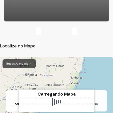
TERRENO À VENDA NO LOTEAMENTO SERRA DOS
CRISTAIS EM VÁRZEA PAULISTA - SP
Localize no Mapa
Busca Avançada
Carregando Mapa
Os imóveis encontrados não tem sua localização definida.
Ou nenhum Imóvel foi encontrado com seus critérios de Busca.
Loteamento Serra dos Cristais, Várzea Paulista, São Paulo, Brasil