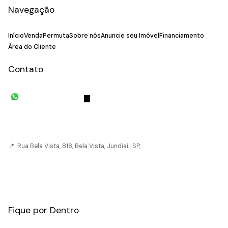
Navegação
Início
Venda
Permuta
Sobre nós
Anuncie seu Imóvel
Financiamento
Área do Cliente
Contato
(11) 93055-8033
(11) 4492-
7939
fivehouse.imoveis@gmail.com
📍 Rua Bela Vista, 818, Bela Vista, Jundiai , SP,
CRECI: 036237-J
Fique por Dentro