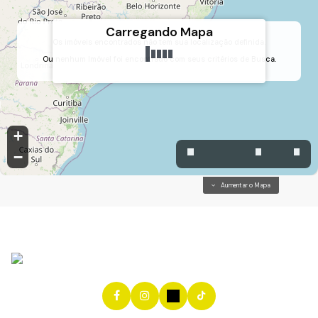
Carregando Mapa
Os imóveis encontrados não tem sua localização definida.
Rodovia Edgard Máximo Zambotto, 2099, 13236-145, Jardim Guanciale,
Ou nenhum Imóvel foi encontrado com seus critérios de Busca.
Campo Limpo Paulista, São Paulo, Brasil
+
−
Aumentar o Mapa