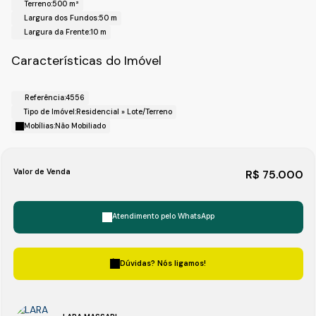
Terreno:
500 m²
Largura dos Fundos:
50 m
Largura da Frente:
10 m
Características do Imóvel
Referência:
4556
Tipo de Imóvel:
Residencial
»
Lote/Terreno
Mobílias:
Não Mobiliado
Valor de Venda
R$
75.000
Atendimento pelo
WhatsApp
Dúvidas? Nós ligamos!