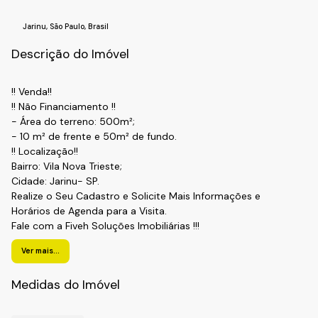
Jarinu
,
São Paulo
,
Brasil
Descrição do Imóvel
!! Venda!!
!! Não Financiamento !!
- Área do terreno: 500m²;
- 10 m² de frente e 50m² de fundo.
!! Localização!!
Bairro: Vila Nova Trieste;
Cidade: Jarinu- SP.
Realize o Seu Cadastro e Solicite Mais Informações e
Horários de Agenda para a Visita.
Fale com a Fiveh Soluções Imobiliárias !!!
(11) 4492-7939 / (11) 9 3055-8033 (WhatsApp).
Ver mais...
Medidas do Imóvel