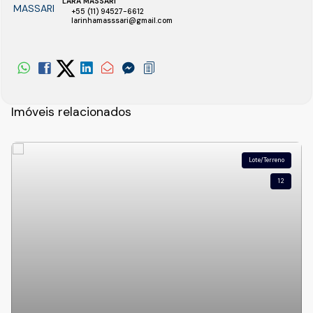
LARA MASSARI
+55 (11) 94527-6612
larinhamasssari@gmail.com
Imóveis relacionados
Lote/Terreno
12